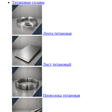
Титановые сплавы
Лента титановая
Лист титановый
Проволока титановая