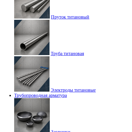
Пруток титановый
Труба титановая
Электроды титановые
Трубопроводная арматура
Заглушки