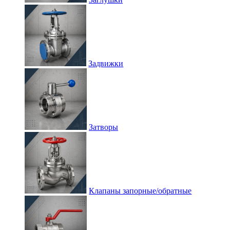
Задвижки
Затворы
Клапаны запорные/обратные