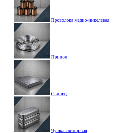
Проволока медно-никелевая
Припои
Свинец
Чушка свинцовая