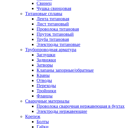
Свинец
Чушка свинцовая
Титановые сплавы
Лента титановая
Лист титановый
Проволока титановая
Пруток титановый
Труба титановая
Электроды титановые
Трубопроводная арматура
Заглушки
Задвижки
Затворы
Клапаны запорные/обратные
Краны
Отводы
Переходы
Тройники
Фланцы
Сварочные материалы
Проволока сварочная нержавеющая в бухтах
Электроды нержавеющие
Крепеж
Болты
Гайки