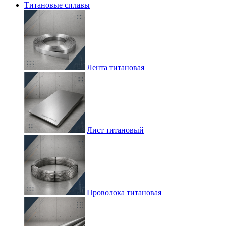
Титановые сплавы
Лента титановая
Лист титановый
Проволока титановая