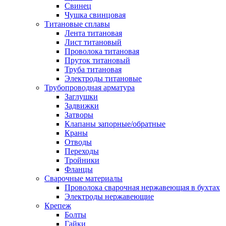
Свинец
Чушка свинцовая
Титановые сплавы
Лента титановая
Лист титановый
Проволока титановая
Пруток титановый
Труба титановая
Электроды титановые
Трубопроводная арматура
Заглушки
Задвижки
Затворы
Клапаны запорные/обратные
Краны
Отводы
Переходы
Тройники
Фланцы
Сварочные материалы
Проволока сварочная нержавеющая в бухтах
Электроды нержавеющие
Крепеж
Болты
Гайки