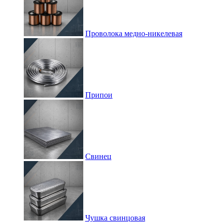
Проволока медно-никелевая
Припои
Свинец
Чушка свинцовая