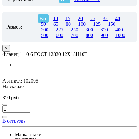
Все
10
15
20
25
32
40
50
65
80
100
125
150
Размер:
200
225
250
300
350
400
500
600
700
800
900
1000
×
Фланец 1-10-6 ГОСТ 12820 12Х18Н10Т
Артикул:
102095
На складе
350 руб
В отгрузку
Марка стали: