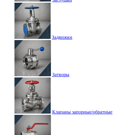
Задвижки
Затворы
Клапаны запорные/обратные