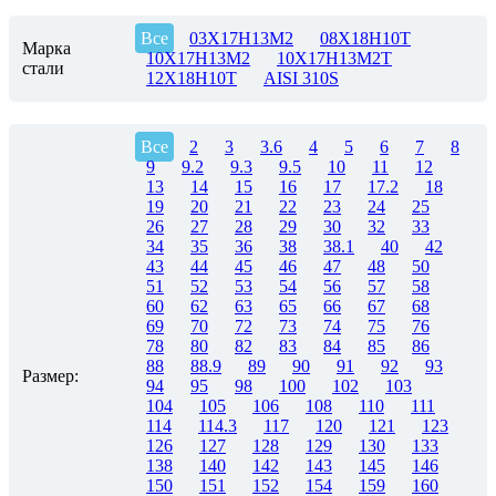
Все
03Х17Н13М2
08Х18Н10Т
Марка
10Х17Н13М2
10Х17Н13М2Т
стали
12Х18Н10Т
AISI 310S
Все
2
3
3.6
4
5
6
7
8
9
9.2
9.3
9.5
10
11
12
13
14
15
16
17
17.2
18
19
20
21
22
23
24
25
26
27
28
29
30
32
33
34
35
36
38
38.1
40
42
43
44
45
46
47
48
50
51
52
53
54
56
57
58
60
62
63
65
66
67
68
69
70
72
73
74
75
76
78
80
82
83
84
85
86
88
88.9
89
90
91
92
93
Размер:
94
95
98
100
102
103
104
105
106
108
110
111
114
114.3
117
120
121
123
126
127
128
129
130
133
138
140
142
143
145
146
150
151
152
154
159
160