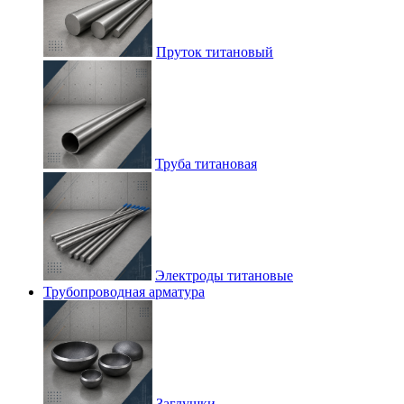
Пруток титановый
Труба титановая
Электроды титановые
Трубопроводная арматура
Заглушки