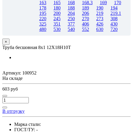
163
165
168
168.3
169
170
178
180
188
189
190
194
195
200
204
206
219
219.1
220
245
250
270
273
308
325
351
377
406
426
430
480
530
540
552
630
720
×
Труба бесшовная 8х1 12Х18Н10Т
Артикул:
100952
На складе
603 руб
В отгрузку
Марка стали:
ГОСТ/ТУ:
-