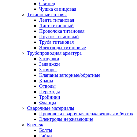
Свинец
Чушка свинцовая
Титановые сплавы
Лента титановая
Лист титановый
Проволока титановая
Пруток титановый
Труба титановая
Электроды титановые
Трубопроводная арматура
Заглушки
Задвижки
Затворы
Клапаны запорные/обратные
Краны
Отводы
Переходы
Тройники
Фланцы
Сварочные материалы
Проволока сварочная нержавеющая в бухтах
Электроды нержавеющие
Крепеж
Болты
Гайки