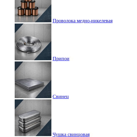
Проволока медно-никелевая
Припои
Свинец
Чушка свинцовая