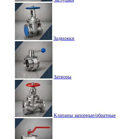
Задвижки
Затворы
Клапаны запорные/обратные