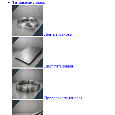
Титановые сплавы
Лента титановая
Лист титановый
Проволока титановая