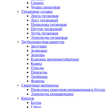
Свинец
Чушка свинцовая
Титановые сплавы
Лента титановая
Лист титановый
Проволока титановая
Пруток титановый
Труба титановая
Электроды титановые
Трубопроводная арматура
Заглушки
Задвижки
Затворы
Клапаны запорные/обратные
Краны
Отводы
Переходы
Тройники
Фланцы
Сварочные материалы
Проволока сварочная нержавеющая в бухтах
Электроды нержавеющие
Крепеж
Болты
Гайки