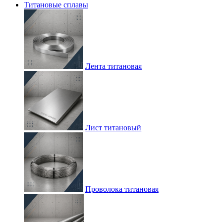
Титановые сплавы
Лента титановая
Лист титановый
Проволока титановая