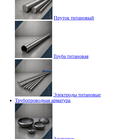
Пруток титановый
Труба титановая
Электроды титановые
Трубопроводная арматура
Заглушки