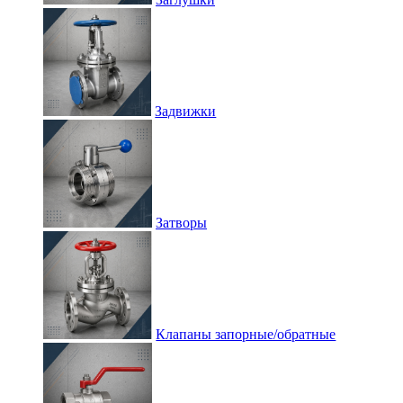
Задвижки
Затворы
Клапаны запорные/обратные