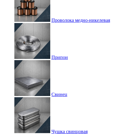
Проволока медно-никелевая
Припои
Свинец
Чушка свинцовая