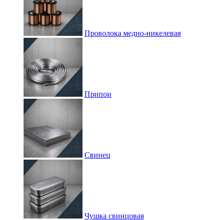
Проволока медно-никелевая
Припои
Свинец
Чушка свинцовая