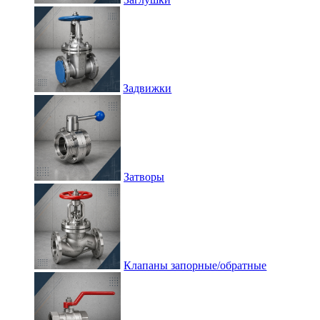
Задвижки
Затворы
Клапаны запорные/обратные