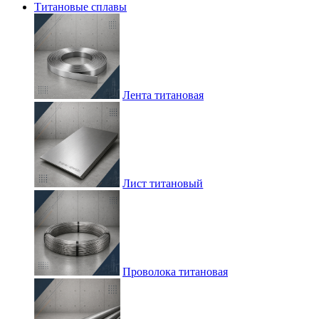
Титановые сплавы
Лента титановая
Лист титановый
Проволока титановая