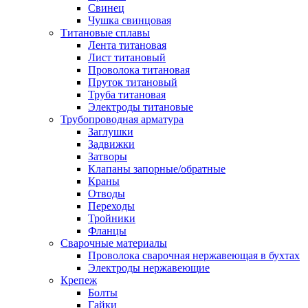
Свинец
Чушка свинцовая
Титановые сплавы
Лента титановая
Лист титановый
Проволока титановая
Пруток титановый
Труба титановая
Электроды титановые
Трубопроводная арматура
Заглушки
Задвижки
Затворы
Клапаны запорные/обратные
Краны
Отводы
Переходы
Тройники
Фланцы
Сварочные материалы
Проволока сварочная нержавеющая в бухтах
Электроды нержавеющие
Крепеж
Болты
Гайки