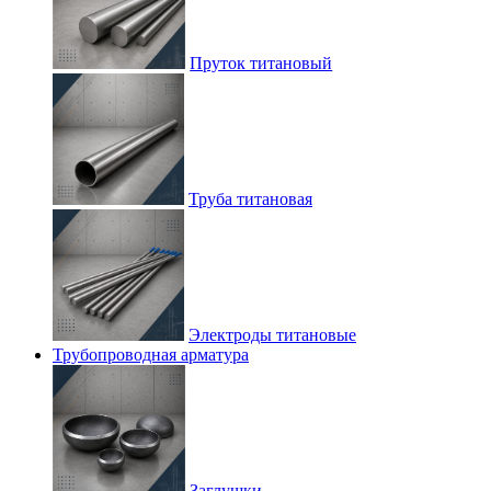
Пруток титановый
Труба титановая
Электроды титановые
Трубопроводная арматура
Заглушки