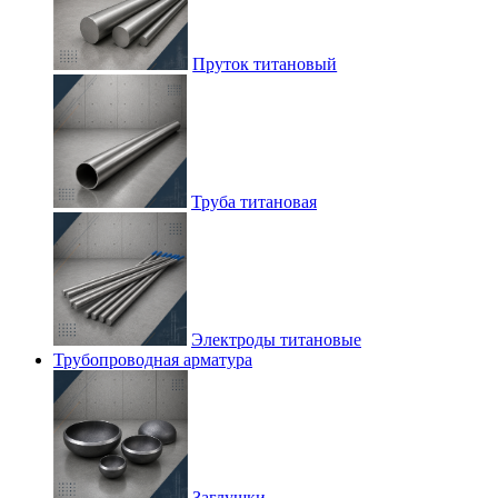
Пруток титановый
Труба титановая
Электроды титановые
Трубопроводная арматура
Заглушки