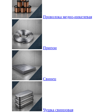
Проволока медно-никелевая
Припои
Свинец
Чушка свинцовая