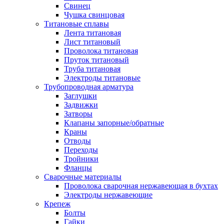
Свинец
Чушка свинцовая
Титановые сплавы
Лента титановая
Лист титановый
Проволока титановая
Пруток титановый
Труба титановая
Электроды титановые
Трубопроводная арматура
Заглушки
Задвижки
Затворы
Клапаны запорные/обратные
Краны
Отводы
Переходы
Тройники
Фланцы
Сварочные материалы
Проволока сварочная нержавеющая в бухтах
Электроды нержавеющие
Крепеж
Болты
Гайки