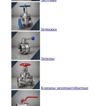
Задвижки
Затворы
Клапаны запорные/обратные