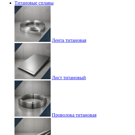
Титановые сплавы
Лента титановая
Лист титановый
Проволока титановая