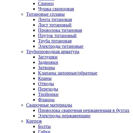
Свинец
Чушка свинцовая
Титановые сплавы
Лента титановая
Лист титановый
Проволока титановая
Пруток титановый
Труба титановая
Электроды титановые
Трубопроводная арматура
Заглушки
Задвижки
Затворы
Клапаны запорные/обратные
Краны
Отводы
Переходы
Тройники
Фланцы
Сварочные материалы
Проволока сварочная нержавеющая в бухтах
Электроды нержавеющие
Крепеж
Болты
Гайки