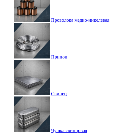
Проволока медно-никелевая
Припои
Свинец
Чушка свинцовая