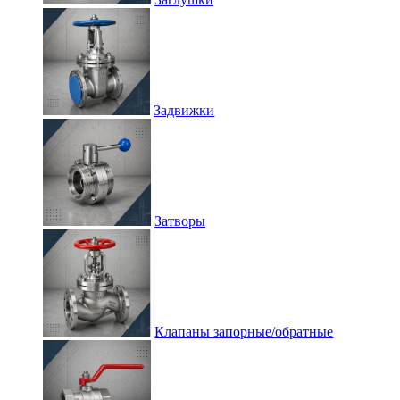
Задвижки
Затворы
Клапаны запорные/обратные