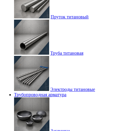
Пруток титановый
Труба титановая
Электроды титановые
Трубопроводная арматура
Заглушки