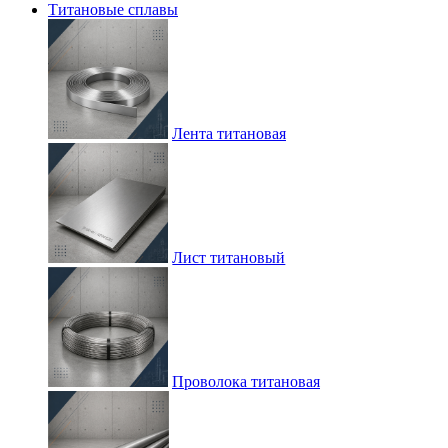
Титановые сплавы
Лента титановая
Лист титановый
Проволока титановая