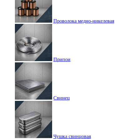
Проволока медно-никелевая
Припои
Свинец
Чушка свинцовая