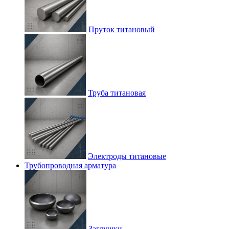
Пруток титановый
Труба титановая
Электроды титановые
Трубопроводная арматура
Заглушки