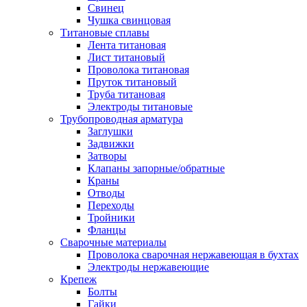
Свинец
Чушка свинцовая
Титановые сплавы
Лента титановая
Лист титановый
Проволока титановая
Пруток титановый
Труба титановая
Электроды титановые
Трубопроводная арматура
Заглушки
Задвижки
Затворы
Клапаны запорные/обратные
Краны
Отводы
Переходы
Тройники
Фланцы
Сварочные материалы
Проволока сварочная нержавеющая в бухтах
Электроды нержавеющие
Крепеж
Болты
Гайки