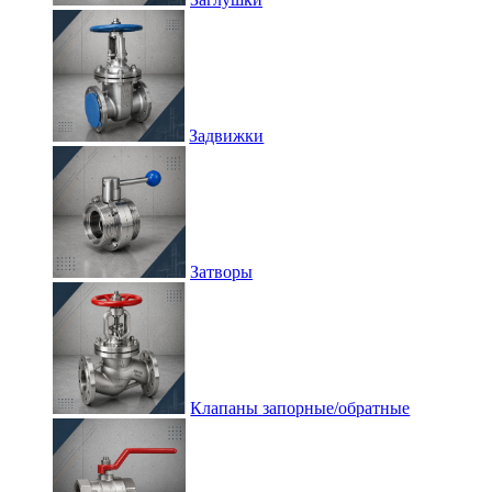
Задвижки
Затворы
Клапаны запорные/обратные