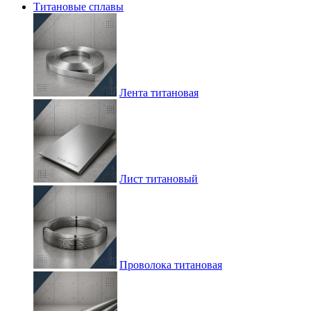
Титановые сплавы
Лента титановая
Лист титановый
Проволока титановая