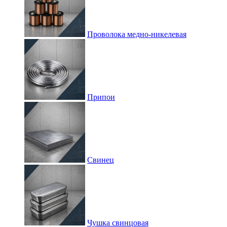
Проволока медно-никелевая
Припои
Свинец
Чушка свинцовая