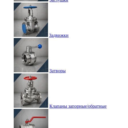
Задвижки
Затворы
Клапаны запорные/обратные