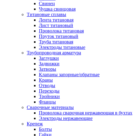
Свинец
Чушка свинцовая
Титановые сплавы
Лента титановая
Лист титановый
Проволока титановая
Пруток титановый
Труба титановая
Электроды титановые
Трубопроводная арматура
Заглушки
Задвижки
Затворы
Клапаны запорные/обратные
Краны
Отводы
Переходы
Тройники
Фланцы
Сварочные материалы
Проволока сварочная нержавеющая в бухтах
Электроды нержавеющие
Крепеж
Болты
Гайки