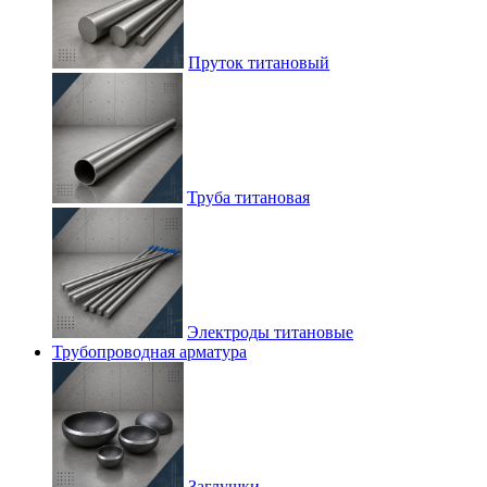
Пруток титановый
Труба титановая
Электроды титановые
Трубопроводная арматура
Заглушки