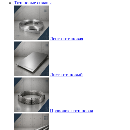
Титановые сплавы
Лента титановая
Лист титановый
Проволока титановая