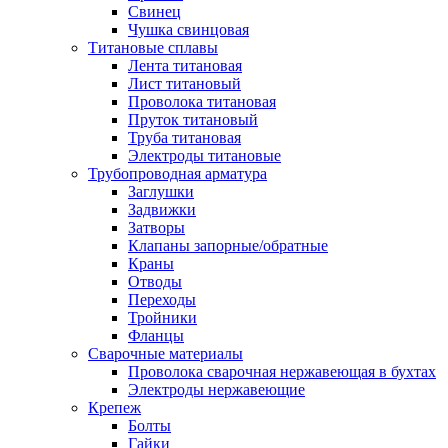
Свинец
Чушка свинцовая
Титановые сплавы
Лента титановая
Лист титановый
Проволока титановая
Пруток титановый
Труба титановая
Электроды титановые
Трубопроводная арматура
Заглушки
Задвижки
Затворы
Клапаны запорные/обратные
Краны
Отводы
Переходы
Тройники
Фланцы
Сварочные материалы
Проволока сварочная нержавеющая в бухтах
Электроды нержавеющие
Крепеж
Болты
Гайки