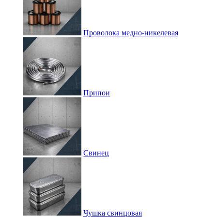
Проволока медно-никелевая
Припои
Свинец
Чушка свинцовая