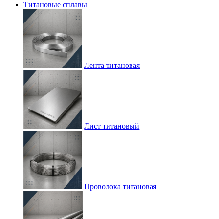
Титановые сплавы
Лента титановая
Лист титановый
Проволока титановая