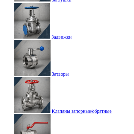
Задвижки
Затворы
Клапаны запорные/обратные