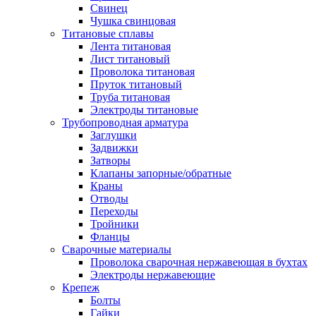
Свинец
Чушка свинцовая
Титановые сплавы
Лента титановая
Лист титановый
Проволока титановая
Пруток титановый
Труба титановая
Электроды титановые
Трубопроводная арматура
Заглушки
Задвижки
Затворы
Клапаны запорные/обратные
Краны
Отводы
Переходы
Тройники
Фланцы
Сварочные материалы
Проволока сварочная нержавеющая в бухтах
Электроды нержавеющие
Крепеж
Болты
Гайки