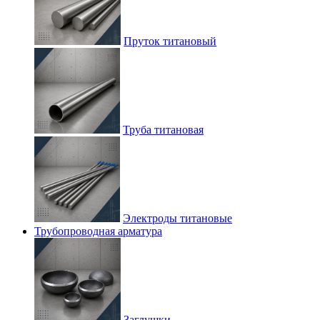
Пруток титановый
Труба титановая
Электроды титановые
Трубопроводная арматура
Заглушки