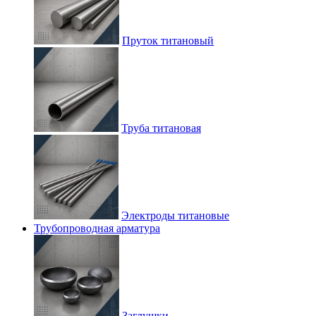
Пруток титановый
Труба титановая
Электроды титановые
Трубопроводная арматура
Заглушки