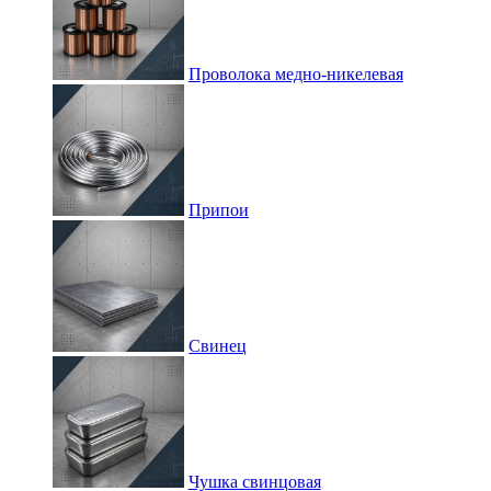
Проволока медно-никелевая
Припои
Свинец
Чушка свинцовая