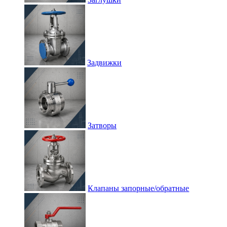
Задвижки
Затворы
Клапаны запорные/обратные