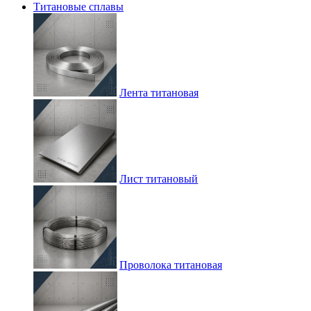
Титановые сплавы
Лента титановая
Лист титановый
Проволока титановая