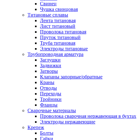
Свинец
Чушка свинцовая
Титановые сплавы
Лента титановая
Лист титановый
Проволока титановая
Пруток титановый
Труба титановая
Электроды титановые
Трубопроводная арматура
Заглушки
Задвижки
Затворы
Клапаны запорные/обратные
Краны
Отводы
Переходы
Тройники
Фланцы
Сварочные материалы
Проволока сварочная нержавеющая в бухтах
Электроды нержавеющие
Крепеж
Болты
Гайки