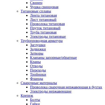
Свинец
Чушка свинцовая
Титановые сплавы
Лента титановая
Лист титановый
Проволока титановая
Пруток титановый
Труба титановая
Электроды титановые
Трубопроводная арматура
Заглушки
Задвижки
Затворы
Клапаны запорные/обратные
Краны
Отводы
Переходы
Тройники
Фланцы
Сварочные материалы
Проволока сварочная нержавеющая в бухтах
Электроды нержавеющие
Крепеж
Болты
Гайки