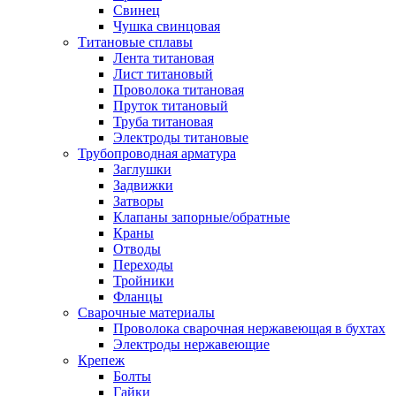
Свинец
Чушка свинцовая
Титановые сплавы
Лента титановая
Лист титановый
Проволока титановая
Пруток титановый
Труба титановая
Электроды титановые
Трубопроводная арматура
Заглушки
Задвижки
Затворы
Клапаны запорные/обратные
Краны
Отводы
Переходы
Тройники
Фланцы
Сварочные материалы
Проволока сварочная нержавеющая в бухтах
Электроды нержавеющие
Крепеж
Болты
Гайки