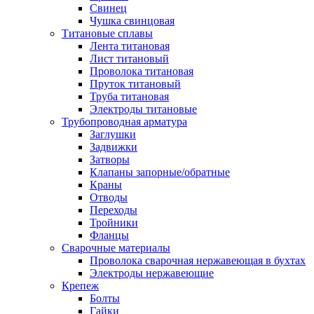
Свинец
Чушка свинцовая
Титановые сплавы
Лента титановая
Лист титановый
Проволока титановая
Пруток титановый
Труба титановая
Электроды титановые
Трубопроводная арматура
Заглушки
Задвижки
Затворы
Клапаны запорные/обратные
Краны
Отводы
Переходы
Тройники
Фланцы
Сварочные материалы
Проволока сварочная нержавеющая в бухтах
Электроды нержавеющие
Крепеж
Болты
Гайки