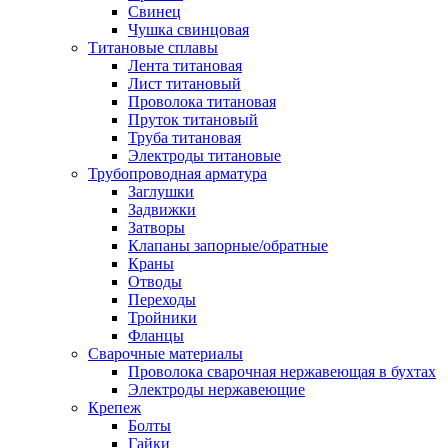
Свинец
Чушка свинцовая
Титановые сплавы
Лента титановая
Лист титановый
Проволока титановая
Пруток титановый
Труба титановая
Электроды титановые
Трубопроводная арматура
Заглушки
Задвижки
Затворы
Клапаны запорные/обратные
Краны
Отводы
Переходы
Тройники
Фланцы
Сварочные материалы
Проволока сварочная нержавеющая в бухтах
Электроды нержавеющие
Крепеж
Болты
Гайки