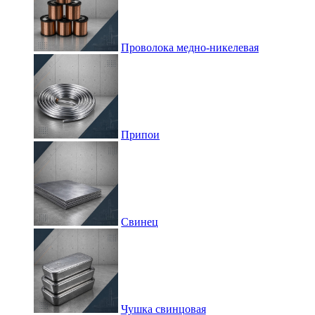
Проволока медно-никелевая
Припои
Свинец
Чушка свинцовая