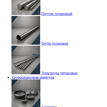
Пруток титановый
Труба титановая
Электроды титановые
Трубопроводная арматура
Заглушки