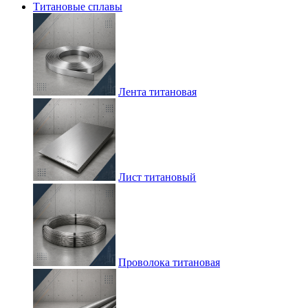
Титановые сплавы
Лента титановая
Лист титановый
Проволока титановая