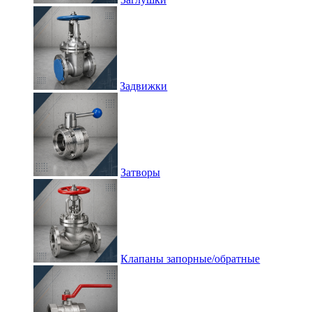
Задвижки
Затворы
Клапаны запорные/обратные