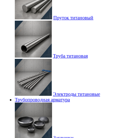
Пруток титановый
Труба титановая
Электроды титановые
Трубопроводная арматура
Заглушки