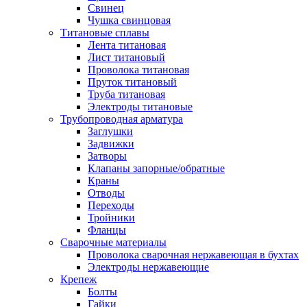
Свинец
Чушка свинцовая
Титановые сплавы
Лента титановая
Лист титановый
Проволока титановая
Пруток титановый
Труба титановая
Электроды титановые
Трубопроводная арматура
Заглушки
Задвижки
Затворы
Клапаны запорные/обратные
Краны
Отводы
Переходы
Тройники
Фланцы
Сварочные материалы
Проволока сварочная нержавеющая в бухтах
Электроды нержавеющие
Крепеж
Болты
Гайки