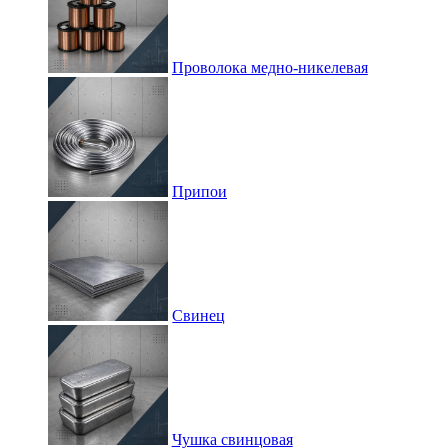
Проволока медно-никелевая
Припои
Свинец
Чушка свинцовая