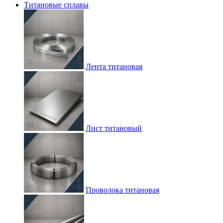
Титановые сплавы
Лента титановая
Лист титановый
Проволока титановая