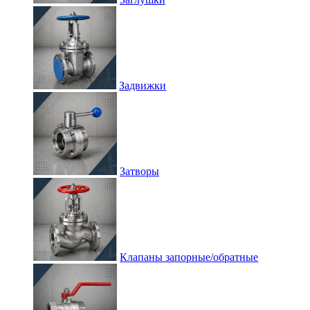
Задвижки
Затворы
Клапаны запорные/обратные