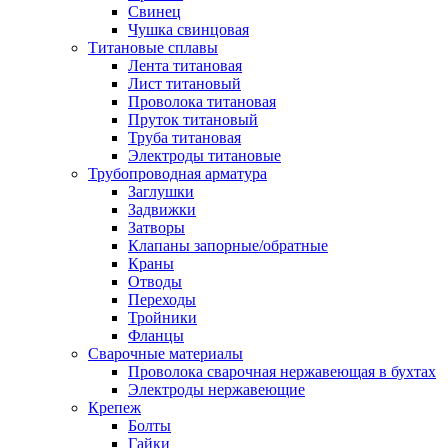
Свинец
Чушка свинцовая
Титановые сплавы
Лента титановая
Лист титановый
Проволока титановая
Пруток титановый
Труба титановая
Электроды титановые
Трубопроводная арматура
Заглушки
Задвижки
Затворы
Клапаны запорные/обратные
Краны
Отводы
Переходы
Тройники
Фланцы
Сварочные материалы
Проволока сварочная нержавеющая в бухтах
Электроды нержавеющие
Крепеж
Болты
Гайки