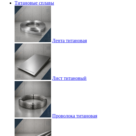
Титановые сплавы
Лента титановая
Лист титановый
Проволока титановая