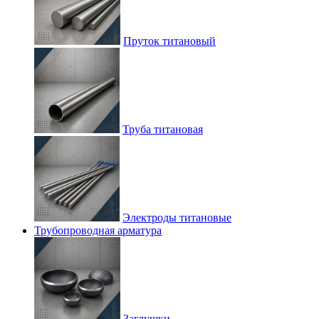
Пруток титановый
Труба титановая
Электроды титановые
Трубопроводная арматура
Заглушки