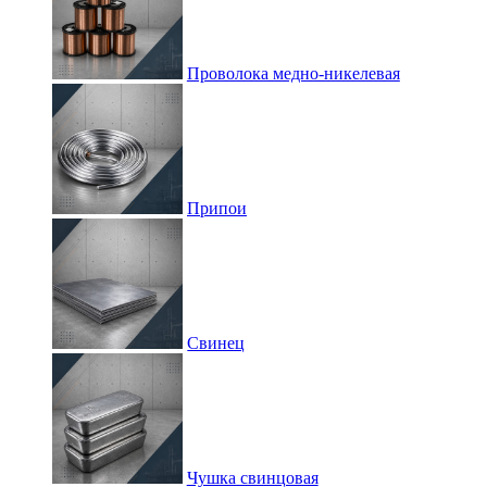
Проволока медно-никелевая
Припои
Свинец
Чушка свинцовая