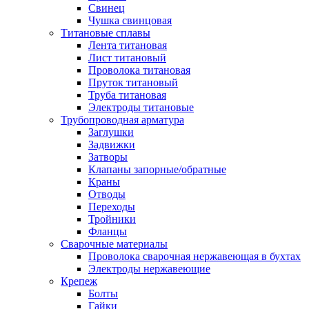
Свинец
Чушка свинцовая
Титановые сплавы
Лента титановая
Лист титановый
Проволока титановая
Пруток титановый
Труба титановая
Электроды титановые
Трубопроводная арматура
Заглушки
Задвижки
Затворы
Клапаны запорные/обратные
Краны
Отводы
Переходы
Тройники
Фланцы
Сварочные материалы
Проволока сварочная нержавеющая в бухтах
Электроды нержавеющие
Крепеж
Болты
Гайки