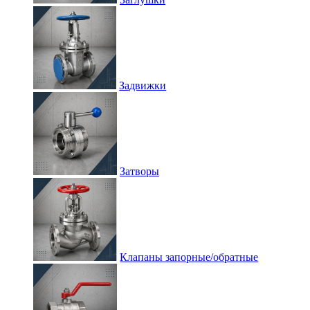
Задвижки
Затворы
Клапаны запорные/обратные