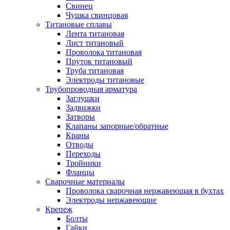
Свинец
Чушка свинцовая
Титановые сплавы
Лента титановая
Лист титановый
Проволока титановая
Пруток титановый
Труба титановая
Электроды титановые
Трубопроводная арматура
Заглушки
Задвижки
Затворы
Клапаны запорные/обратные
Краны
Отводы
Переходы
Тройники
Фланцы
Сварочные материалы
Проволока сварочная нержавеющая в бухтах
Электроды нержавеющие
Крепеж
Болты
Гайки