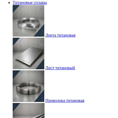
Титановые сплавы
Лента титановая
Лист титановый
Проволока титановая