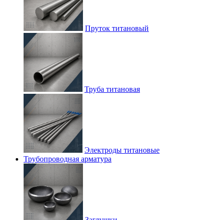
Пруток титановый
Труба титановая
Электроды титановые
Трубопроводная арматура
Заглушки