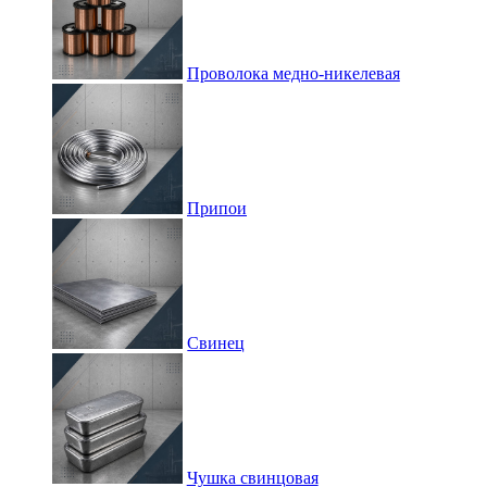
Проволока медно-никелевая
Припои
Свинец
Чушка свинцовая