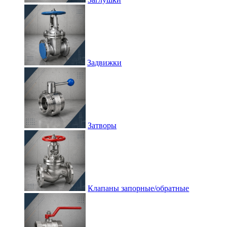
Задвижки
Затворы
Клапаны запорные/обратные