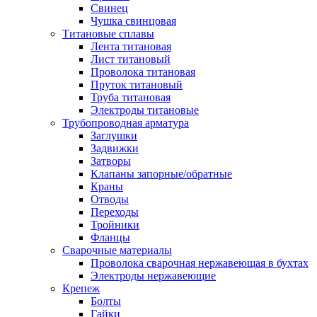
Свинец
Чушка свинцовая
Титановые сплавы
Лента титановая
Лист титановый
Проволока титановая
Пруток титановый
Труба титановая
Электроды титановые
Трубопроводная арматура
Заглушки
Задвижки
Затворы
Клапаны запорные/обратные
Краны
Отводы
Переходы
Тройники
Фланцы
Сварочные материалы
Проволока сварочная нержавеющая в бухтах
Электроды нержавеющие
Крепеж
Болты
Гайки