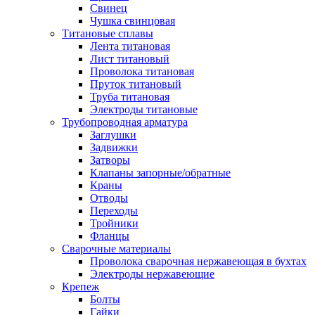
Свинец
Чушка свинцовая
Титановые сплавы
Лента титановая
Лист титановый
Проволока титановая
Пруток титановый
Труба титановая
Электроды титановые
Трубопроводная арматура
Заглушки
Задвижки
Затворы
Клапаны запорные/обратные
Краны
Отводы
Переходы
Тройники
Фланцы
Сварочные материалы
Проволока сварочная нержавеющая в бухтах
Электроды нержавеющие
Крепеж
Болты
Гайки