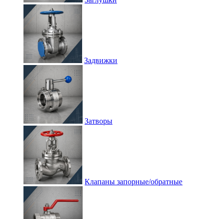
Задвижки
Затворы
Клапаны запорные/обратные