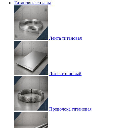
Титановые сплавы
Лента титановая
Лист титановый
Проволока титановая