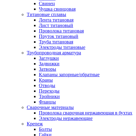
Свинец
Чушка свинцовая
Титановые сплавы
Лента титановая
Лист титановый
Проволока титановая
Пруток титановый
Труба титановая
Электроды титановые
Трубопроводная арматура
Заглушки
Задвижки
Затворы
Клапаны запорные/обратные
Краны
Отводы
Переходы
Тройники
Фланцы
Сварочные материалы
Проволока сварочная нержавеющая в бухтах
Электроды нержавеющие
Крепеж
Болты
Гайки