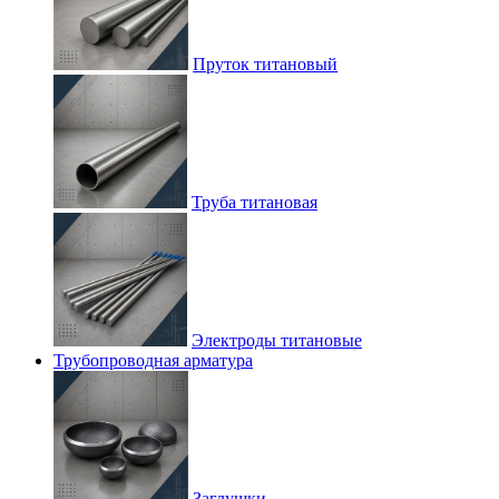
Пруток титановый
Труба титановая
Электроды титановые
Трубопроводная арматура
Заглушки