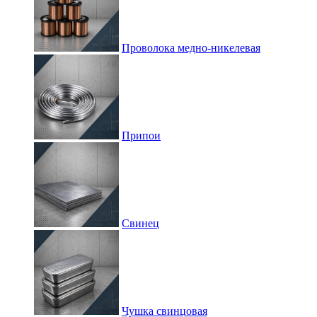
Проволока медно-никелевая
Припои
Свинец
Чушка свинцовая