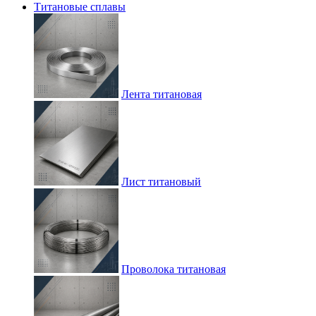
Титановые сплавы
Лента титановая
Лист титановый
Проволока титановая