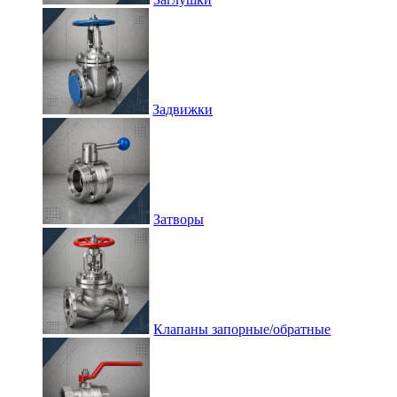
Задвижки
Затворы
Клапаны запорные/обратные