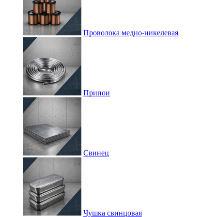
Проволока медно-никелевая
Припои
Свинец
Чушка свинцовая