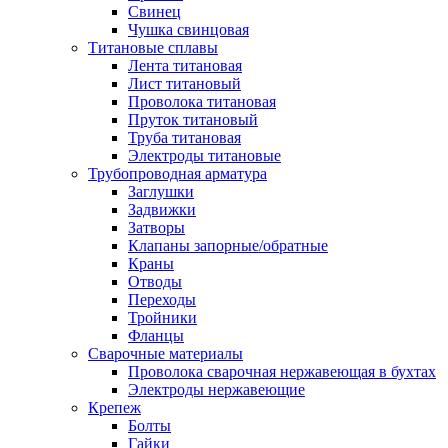
Свинец
Чушка свинцовая
Титановые сплавы
Лента титановая
Лист титановый
Проволока титановая
Пруток титановый
Труба титановая
Электроды титановые
Трубопроводная арматура
Заглушки
Задвижки
Затворы
Клапаны запорные/обратные
Краны
Отводы
Переходы
Тройники
Фланцы
Сварочные материалы
Проволока сварочная нержавеющая в бухтах
Электроды нержавеющие
Крепеж
Болты
Гайки