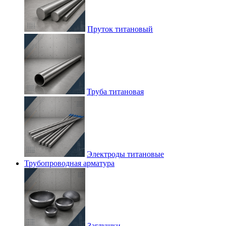
Пруток титановый
Труба титановая
Электроды титановые
Трубопроводная арматура
Заглушки