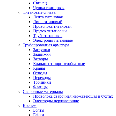
Свинец
Чушка свинцовая
Титановые сплавы
Лента титановая
Лист титановый
Проволока титановая
Пруток титановый
Труба титановая
Электроды титановые
Трубопроводная арматура
Заглушки
Задвижки
Затворы
Клапаны запорные/обратные
Краны
Отводы
Переходы
Тройники
Фланцы
Сварочные материалы
Проволока сварочная нержавеющая в бухтах
Электроды нержавеющие
Крепеж
Болты
Гайки