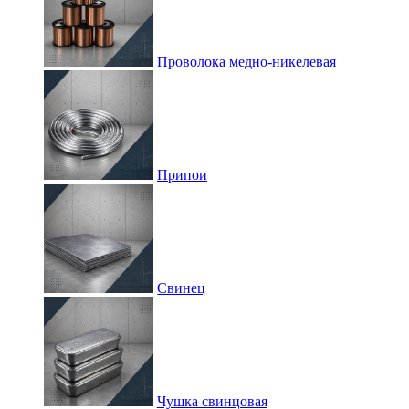
Проволока медно-никелевая
Припои
Свинец
Чушка свинцовая