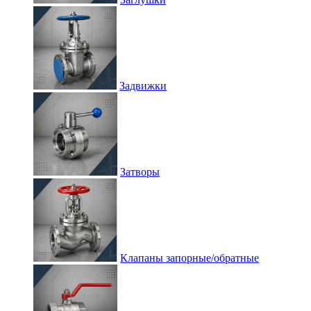
Задвижки
Затворы
Клапаны запорные/обратные