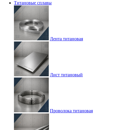
Титановые сплавы
Лента титановая
Лист титановый
Проволока титановая