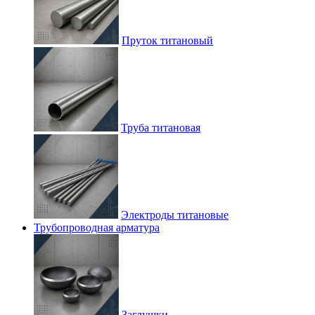
Пруток титановый
Труба титановая
Электроды титановые
Трубопроводная арматура
Заглушки