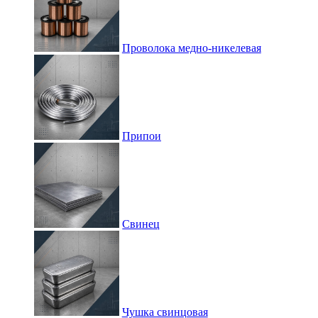
Проволока медно-никелевая
Припои
Свинец
Чушка свинцовая