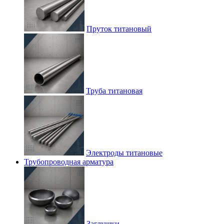
Пруток титановый
Труба титановая
Электроды титановые
Трубопроводная арматура
Заглушки