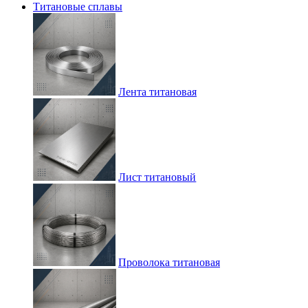
Титановые сплавы
Лента титановая
Лист титановый
Проволока титановая