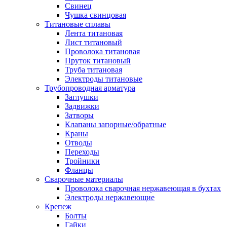
Свинец
Чушка свинцовая
Титановые сплавы
Лента титановая
Лист титановый
Проволока титановая
Пруток титановый
Труба титановая
Электроды титановые
Трубопроводная арматура
Заглушки
Задвижки
Затворы
Клапаны запорные/обратные
Краны
Отводы
Переходы
Тройники
Фланцы
Сварочные материалы
Проволока сварочная нержавеющая в бухтах
Электроды нержавеющие
Крепеж
Болты
Гайки