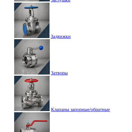
Задвижки
Затворы
Клапаны запорные/обратные