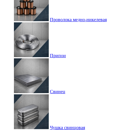
Проволока медно-никелевая
Припои
Свинец
Чушка свинцовая