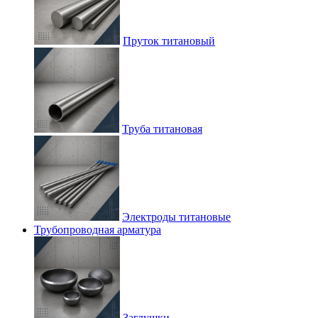
Пруток титановый
Труба титановая
Электроды титановые
Трубопроводная арматура
Заглушки