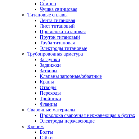
Свинец
Чушка свинцовая
Титановые сплавы
Лента титановая
Лист титановый
Проволока титановая
Пруток титановый
Труба титановая
Электроды титановые
Трубопроводная арматура
Заглушки
Задвижки
Затворы
Клапаны запорные/обратные
Краны
Отводы
Переходы
Тройники
Фланцы
Сварочные материалы
Проволока сварочная нержавеющая в бухтах
Электроды нержавеющие
Крепеж
Болты
Гайки