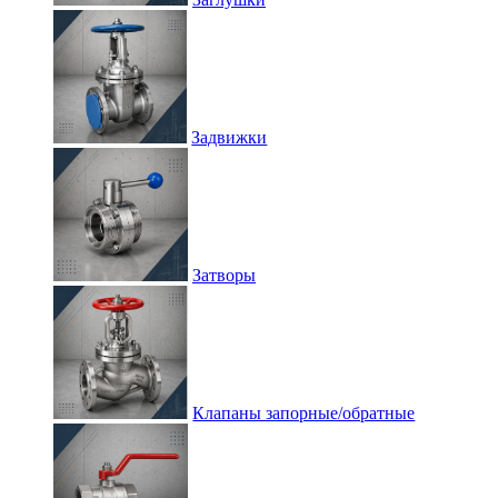
Задвижки
Затворы
Клапаны запорные/обратные