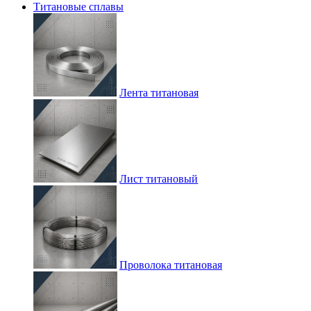
Титановые сплавы
Лента титановая
Лист титановый
Проволока титановая