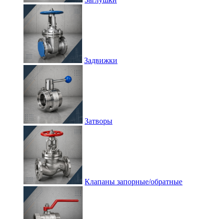
Задвижки
Затворы
Клапаны запорные/обратные