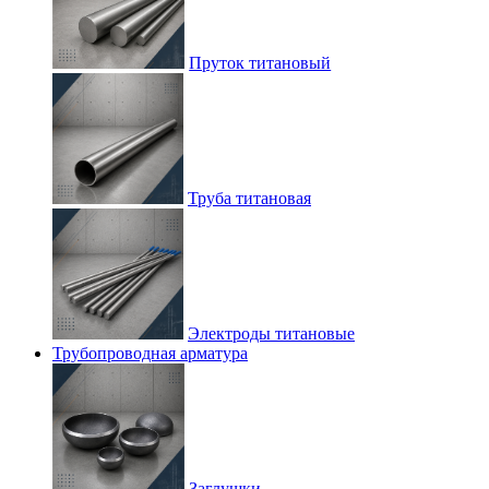
Пруток титановый
Труба титановая
Электроды титановые
Трубопроводная арматура
Заглушки