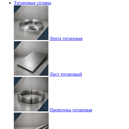
Титановые сплавы
Лента титановая
Лист титановый
Проволока титановая