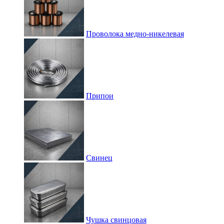
Проволока медно-никелевая
Припои
Свинец
Чушка свинцовая