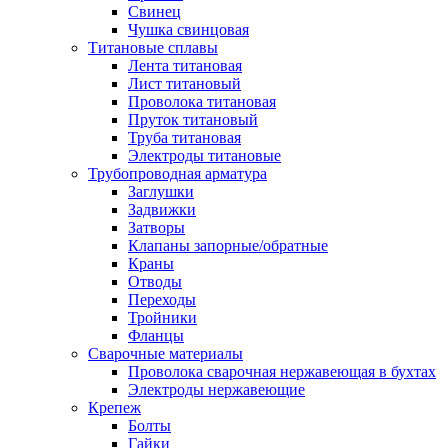
Свинец
Чушка свинцовая
Титановые сплавы
Лента титановая
Лист титановый
Проволока титановая
Пруток титановый
Труба титановая
Электроды титановые
Трубопроводная арматура
Заглушки
Задвижки
Затворы
Клапаны запорные/обратные
Краны
Отводы
Переходы
Тройники
Фланцы
Сварочные материалы
Проволока сварочная нержавеющая в бухтах
Электроды нержавеющие
Крепеж
Болты
Гайки