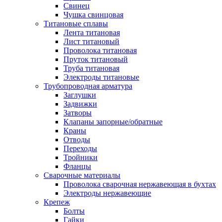
Свинец
Чушка свинцовая
Титановые сплавы
Лента титановая
Лист титановый
Проволока титановая
Пруток титановый
Труба титановая
Электроды титановые
Трубопроводная арматура
Заглушки
Задвижки
Затворы
Клапаны запорные/обратные
Краны
Отводы
Переходы
Тройники
Фланцы
Сварочные материалы
Проволока сварочная нержавеющая в бухтах
Электроды нержавеющие
Крепеж
Болты
Гайки