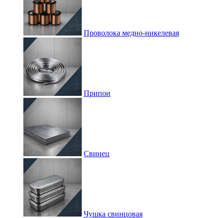
Проволока медно-никелевая
Припои
Свинец
Чушка свинцовая