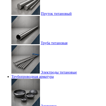
Пруток титановый
Труба титановая
Электроды титановые
Трубопроводная арматура
Заглушки