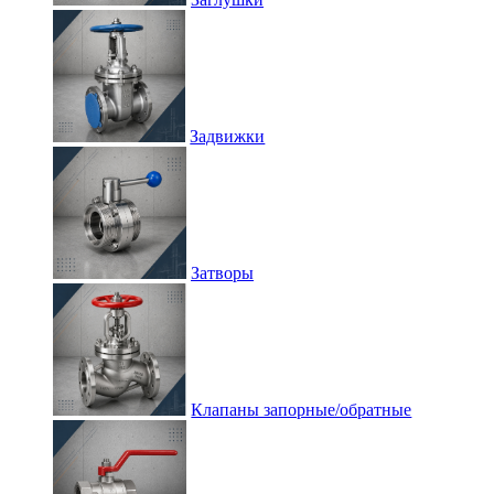
Задвижки
Затворы
Клапаны запорные/обратные