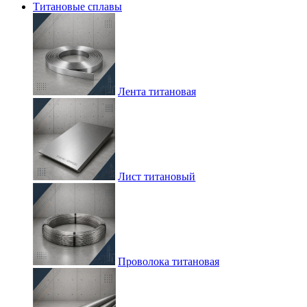
Титановые сплавы
Лента титановая
Лист титановый
Проволока титановая