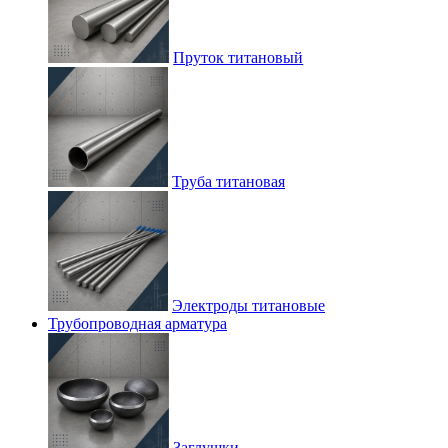
Пруток титановый
Труба титановая
Электроды титановые
Трубопроводная арматура
Заглушки