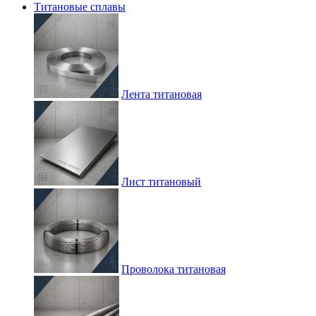
Титановые сплавы
Лента титановая
Лист титановый
Проволока титановая