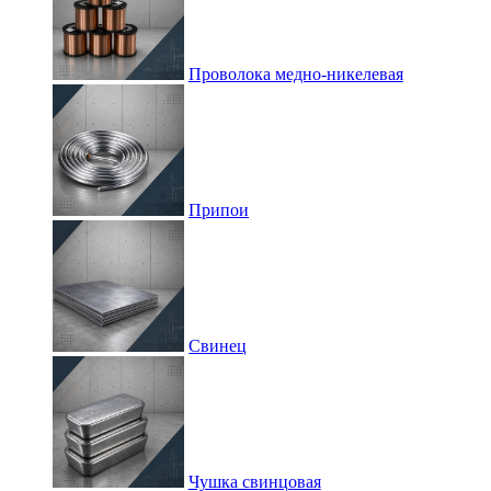
Проволока медно-никелевая
Припои
Свинец
Чушка свинцовая