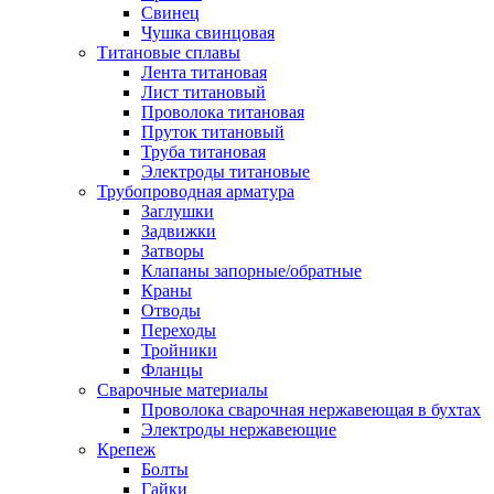
Свинец
Чушка свинцовая
Титановые сплавы
Лента титановая
Лист титановый
Проволока титановая
Пруток титановый
Труба титановая
Электроды титановые
Трубопроводная арматура
Заглушки
Задвижки
Затворы
Клапаны запорные/обратные
Краны
Отводы
Переходы
Тройники
Фланцы
Сварочные материалы
Проволока сварочная нержавеющая в бухтах
Электроды нержавеющие
Крепеж
Болты
Гайки