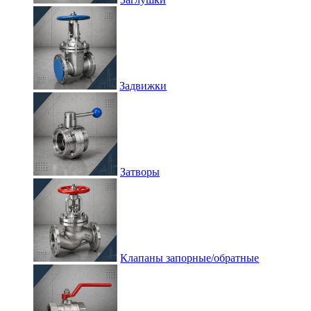
Задвижки
Затворы
Клапаны запорные/обратные