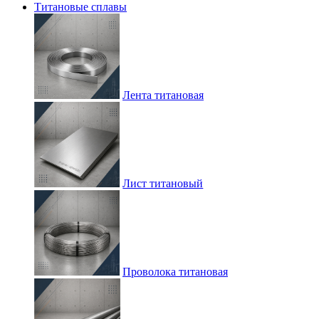
Титановые сплавы
Лента титановая
Лист титановый
Проволока титановая