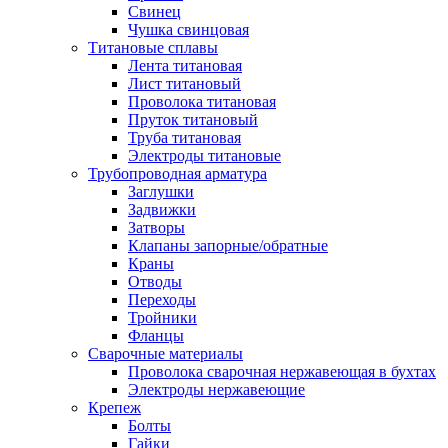
Свинец
Чушка свинцовая
Титановые сплавы
Лента титановая
Лист титановый
Проволока титановая
Пруток титановый
Труба титановая
Электроды титановые
Трубопроводная арматура
Заглушки
Задвижки
Затворы
Клапаны запорные/обратные
Краны
Отводы
Переходы
Тройники
Фланцы
Сварочные материалы
Проволока сварочная нержавеющая в бухтах
Электроды нержавеющие
Крепеж
Болты
Гайки