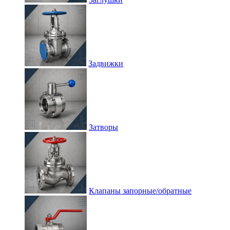
Задвижки
Затворы
Клапаны запорные/обратные