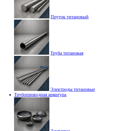
Пруток титановый
Труба титановая
Электроды титановые
Трубопроводная арматура
Заглушки