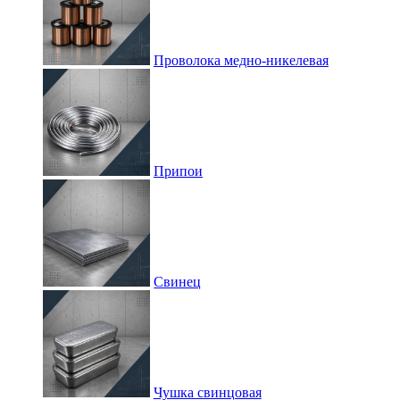
Проволока медно-никелевая
Припои
Свинец
Чушка свинцовая