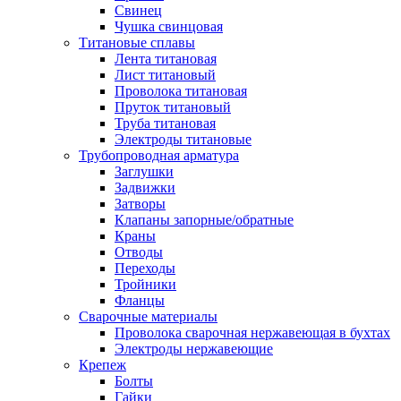
Свинец
Чушка свинцовая
Титановые сплавы
Лента титановая
Лист титановый
Проволока титановая
Пруток титановый
Труба титановая
Электроды титановые
Трубопроводная арматура
Заглушки
Задвижки
Затворы
Клапаны запорные/обратные
Краны
Отводы
Переходы
Тройники
Фланцы
Сварочные материалы
Проволока сварочная нержавеющая в бухтах
Электроды нержавеющие
Крепеж
Болты
Гайки