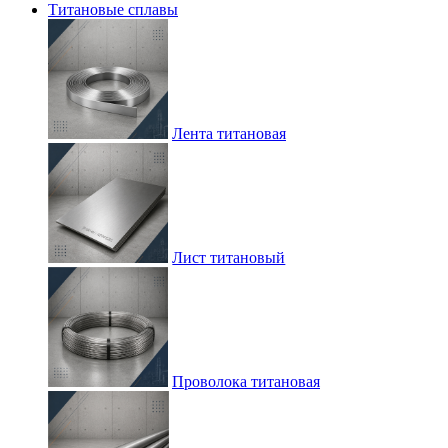
Титановые сплавы
Лента титановая
Лист титановый
Проволока титановая