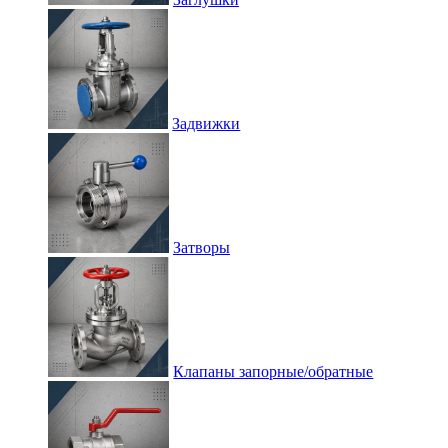
Задвижки
Затворы
Клапаны запорные/обратные