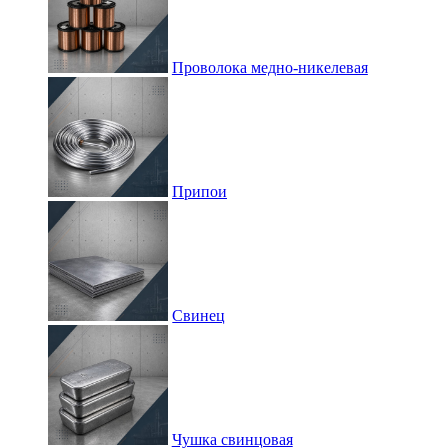
Проволока медно-никелевая
Припои
Свинец
Чушка свинцовая