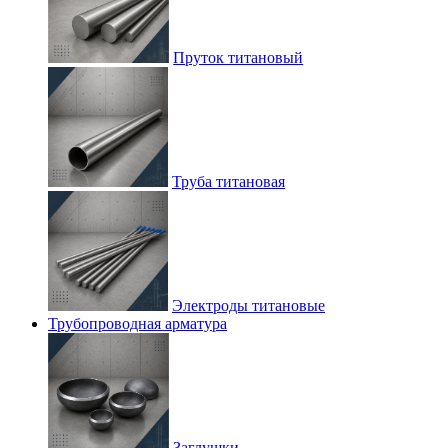
Пруток титановый
Труба титановая
Электроды титановые
Трубопроводная арматура
Заглушки