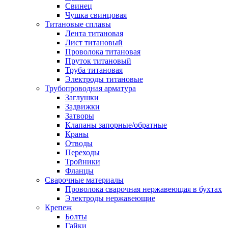
Свинец
Чушка свинцовая
Титановые сплавы
Лента титановая
Лист титановый
Проволока титановая
Пруток титановый
Труба титановая
Электроды титановые
Трубопроводная арматура
Заглушки
Задвижки
Затворы
Клапаны запорные/обратные
Краны
Отводы
Переходы
Тройники
Фланцы
Сварочные материалы
Проволока сварочная нержавеющая в бухтах
Электроды нержавеющие
Крепеж
Болты
Гайки