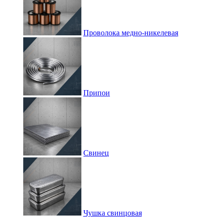
Проволока медно-никелевая
Припои
Свинец
Чушка свинцовая