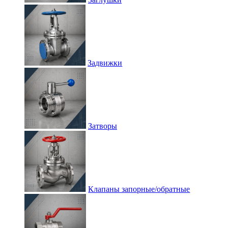
Задвижки
Затворы
Клапаны запорные/обратные