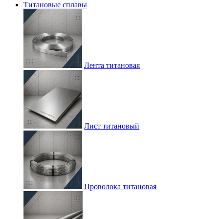
Титановые сплавы
Лента титановая
Лист титановый
Проволока титановая