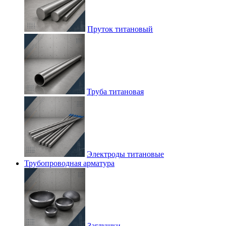
Пруток титановый
Труба титановая
Электроды титановые
Трубопроводная арматура
Заглушки