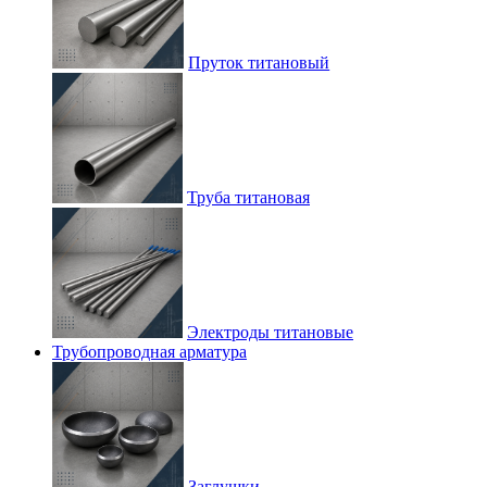
Пруток титановый
Труба титановая
Электроды титановые
Трубопроводная арматура
Заглушки