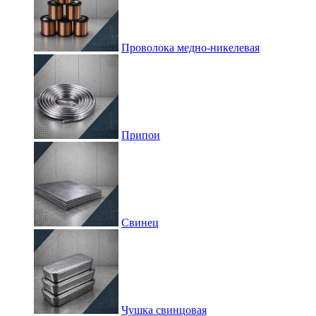
Проволока медно-никелевая
Припои
Свинец
Чушка свинцовая