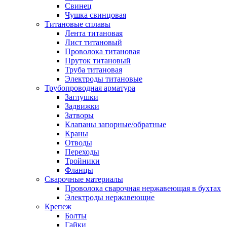
Свинец
Чушка свинцовая
Титановые сплавы
Лента титановая
Лист титановый
Проволока титановая
Пруток титановый
Труба титановая
Электроды титановые
Трубопроводная арматура
Заглушки
Задвижки
Затворы
Клапаны запорные/обратные
Краны
Отводы
Переходы
Тройники
Фланцы
Сварочные материалы
Проволока сварочная нержавеющая в бухтах
Электроды нержавеющие
Крепеж
Болты
Гайки