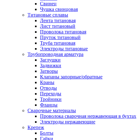
Свинец
Чушка свинцовая
Титановые сплавы
Лента титановая
Лист титановый
Проволока титановая
Пруток титановый
Труба титановая
Электроды титановые
Трубопроводная арматура
Заглушки
Задвижки
Затворы
Клапаны запорные/обратные
Краны
Отводы
Переходы
Тройники
Фланцы
Сварочные материалы
Проволока сварочная нержавеющая в бухтах
Электроды нержавеющие
Крепеж
Болты
Гайки