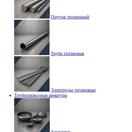
Пруток титановый
Труба титановая
Электроды титановые
Трубопроводная арматура
Заглушки