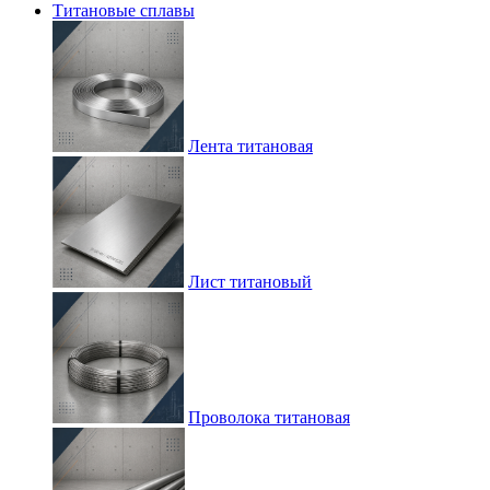
Титановые сплавы
Лента титановая
Лист титановый
Проволока титановая