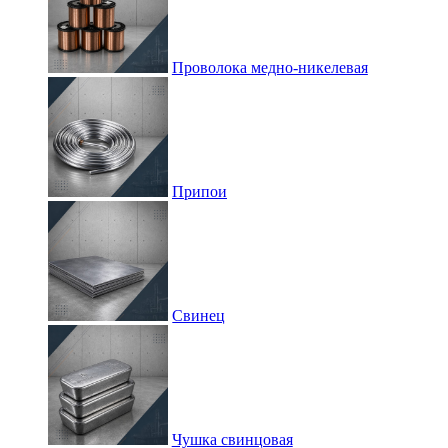
Проволока медно-никелевая
Припои
Свинец
Чушка свинцовая