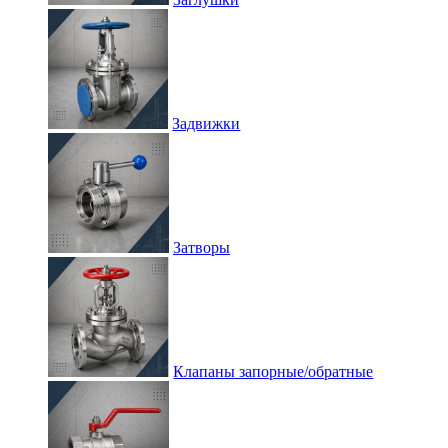
Задвижки
Затворы
Клапаны запорные/обратные