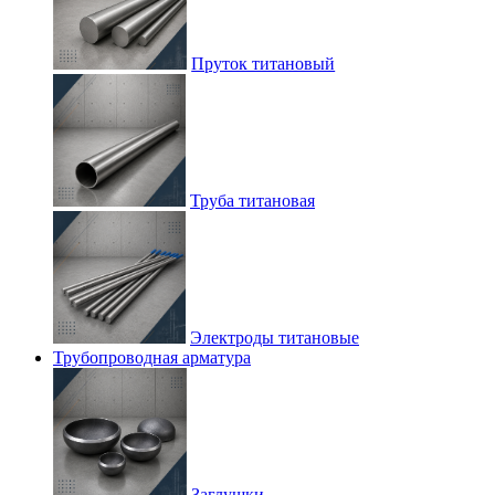
Пруток титановый
Труба титановая
Электроды титановые
Трубопроводная арматура
Заглушки