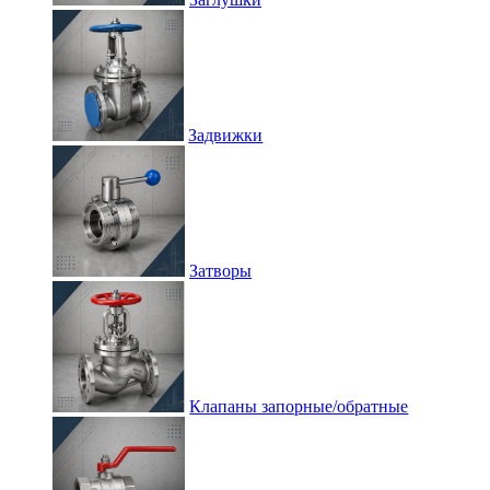
Задвижки
Затворы
Клапаны запорные/обратные