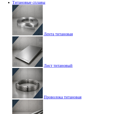
Титановые сплавы
Лента титановая
Лист титановый
Проволока титановая