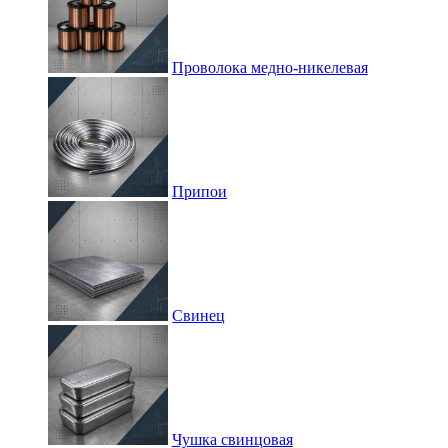
Проволока медно-никелевая
Припои
Свинец
Чушка свинцовая