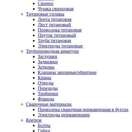
Свинец
Чушка свинцовая
Титановые сплавы
Лента титановая
Лист титановый
Проволока титановая
Пруток титановый
Труба титановая
Электроды титановые
Трубопроводная арматура
Заглушки
Задвижки
Затворы
Клапаны запорные/обратные
Краны
Отводы
Переходы
Тройники
Фланцы
Сварочные материалы
Проволока сварочная нержавеющая в бухтах
Электроды нержавеющие
Крепеж
Болты
Гайки