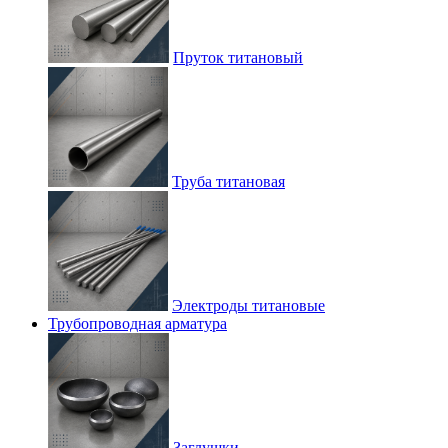
Пруток титановый
Труба титановая
Электроды титановые
Трубопроводная арматура
Заглушки