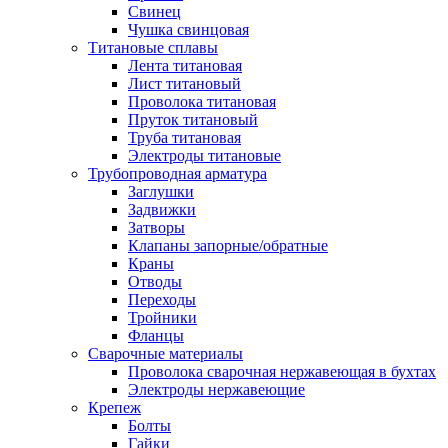
Свинец
Чушка свинцовая
Титановые сплавы
Лента титановая
Лист титановый
Проволока титановая
Пруток титановый
Труба титановая
Электроды титановые
Трубопроводная арматура
Заглушки
Задвижки
Затворы
Клапаны запорные/обратные
Краны
Отводы
Переходы
Тройники
Фланцы
Сварочные материалы
Проволока сварочная нержавеющая в бухтах
Электроды нержавеющие
Крепеж
Болты
Гайки