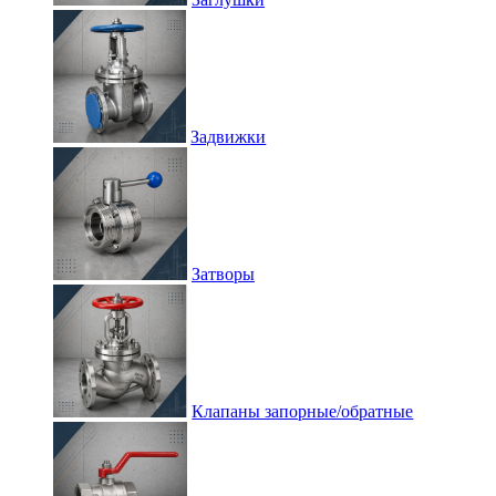
Задвижки
Затворы
Клапаны запорные/обратные