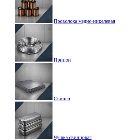
Проволока медно-никелевая
Припои
Свинец
Чушка свинцовая