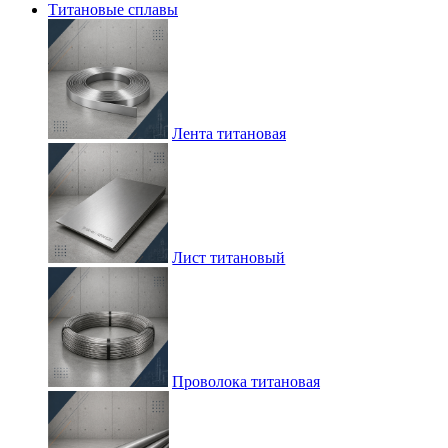
Титановые сплавы
Лента титановая
Лист титановый
Проволока титановая