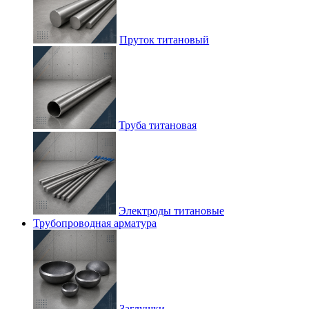
Пруток титановый
Труба титановая
Электроды титановые
Трубопроводная арматура
Заглушки