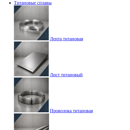
Титановые сплавы
Лента титановая
Лист титановый
Проволока титановая