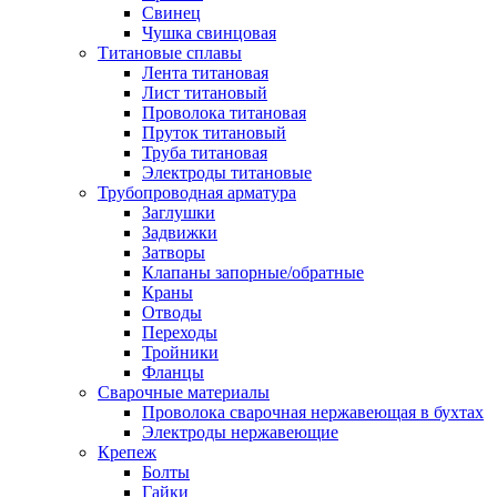
Свинец
Чушка свинцовая
Титановые сплавы
Лента титановая
Лист титановый
Проволока титановая
Пруток титановый
Труба титановая
Электроды титановые
Трубопроводная арматура
Заглушки
Задвижки
Затворы
Клапаны запорные/обратные
Краны
Отводы
Переходы
Тройники
Фланцы
Сварочные материалы
Проволока сварочная нержавеющая в бухтах
Электроды нержавеющие
Крепеж
Болты
Гайки