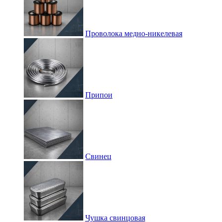
Проволока медно-никелевая
Припои
Свинец
Чушка свинцовая