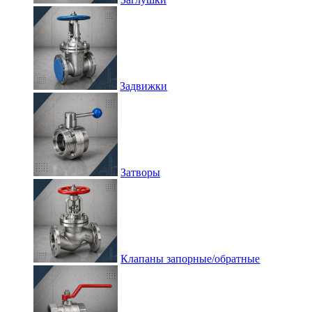
Задвижки
Затворы
Клапаны запорные/обратные