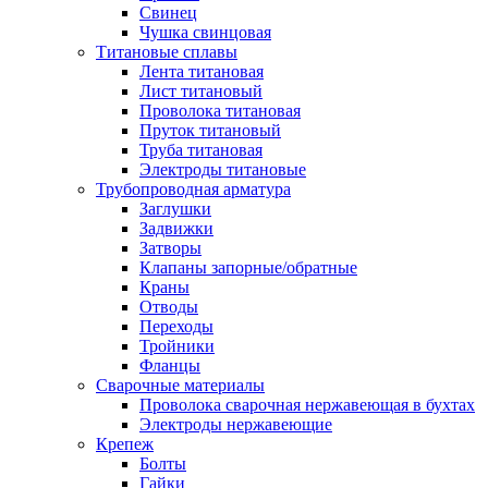
Свинец
Чушка свинцовая
Титановые сплавы
Лента титановая
Лист титановый
Проволока титановая
Пруток титановый
Труба титановая
Электроды титановые
Трубопроводная арматура
Заглушки
Задвижки
Затворы
Клапаны запорные/обратные
Краны
Отводы
Переходы
Тройники
Фланцы
Сварочные материалы
Проволока сварочная нержавеющая в бухтах
Электроды нержавеющие
Крепеж
Болты
Гайки