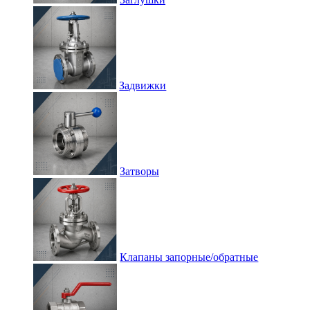
Задвижки
Затворы
Клапаны запорные/обратные