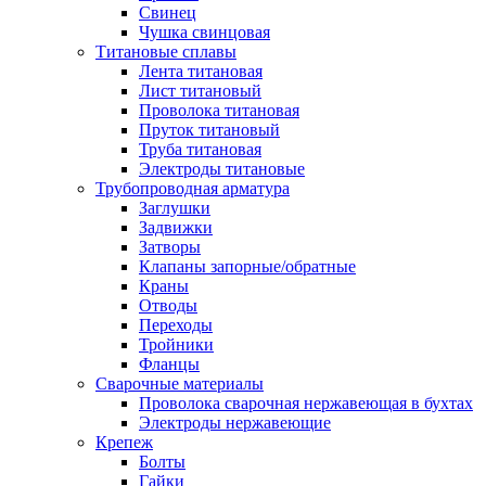
Свинец
Чушка свинцовая
Титановые сплавы
Лента титановая
Лист титановый
Проволока титановая
Пруток титановый
Труба титановая
Электроды титановые
Трубопроводная арматура
Заглушки
Задвижки
Затворы
Клапаны запорные/обратные
Краны
Отводы
Переходы
Тройники
Фланцы
Сварочные материалы
Проволока сварочная нержавеющая в бухтах
Электроды нержавеющие
Крепеж
Болты
Гайки