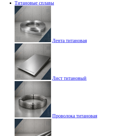
Титановые сплавы
Лента титановая
Лист титановый
Проволока титановая