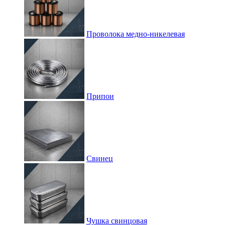
Проволока медно-никелевая
Припои
Свинец
Чушка свинцовая