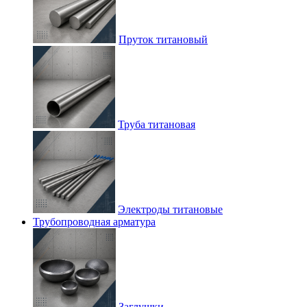
Пруток титановый
Труба титановая
Электроды титановые
Трубопроводная арматура
Заглушки