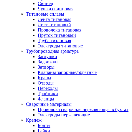
Свинец
Чушка свинцовая
Титановые сплавы
Лента титановая
Лист титановый
Проволока титановая
Пруток титановый
Труба титановая
Электроды титановые
Трубопроводная арматура
Заглушки
Задвижки
Затворы
Клапаны запорные/обратные
Краны
Отводы
Переходы
Тройники
Фланцы
Сварочные материалы
Проволока сварочная нержавеющая в бухтах
Электроды нержавеющие
Крепеж
Болты
Гайки