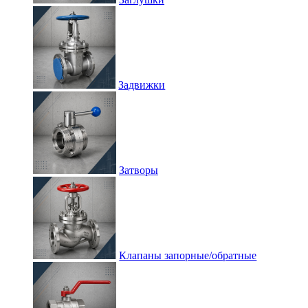
Задвижки
Затворы
Клапаны запорные/обратные