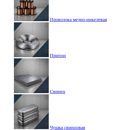
Проволока медно-никелевая
Припои
Свинец
Чушка свинцовая