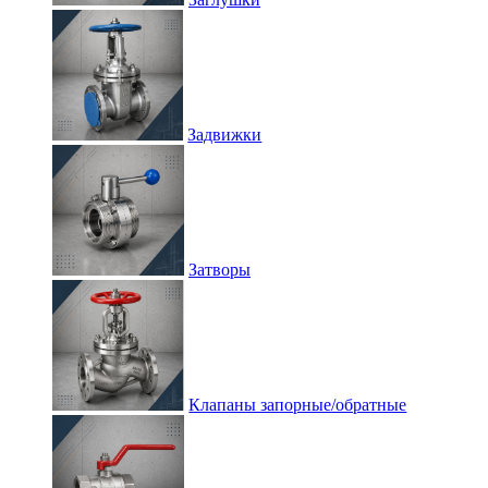
Задвижки
Затворы
Клапаны запорные/обратные