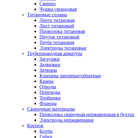
Свинец
Чушка свинцовая
Титановые сплавы
Лента титановая
Лист титановый
Проволока титановая
Пруток титановый
Труба титановая
Электроды титановые
Трубопроводная арматура
Заглушки
Задвижки
Затворы
Клапаны запорные/обратные
Краны
Отводы
Переходы
Тройники
Фланцы
Сварочные материалы
Проволока сварочная нержавеющая в бухтах
Электроды нержавеющие
Крепеж
Болты
Гайки