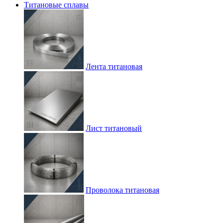
Титановые сплавы
Лента титановая
Лист титановый
Проволока титановая