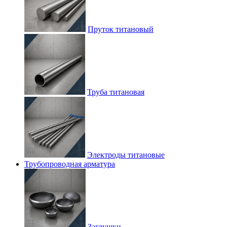
Пруток титановый
Труба титановая
Электроды титановые
Трубопроводная арматура
Заглушки