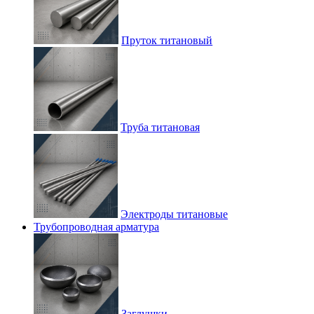
Пруток титановый
Труба титановая
Электроды титановые
Трубопроводная арматура
Заглушки