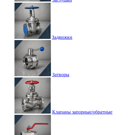
Задвижки
Затворы
Клапаны запорные/обратные