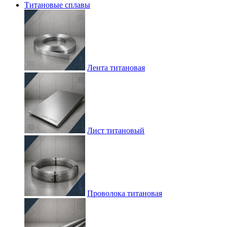
Титановые сплавы
Лента титановая
Лист титановый
Проволока титановая