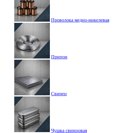
Проволока медно-никелевая
Припои
Свинец
Чушка свинцовая