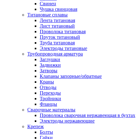
Свинец
Чушка свинцовая
Титановые сплавы
Лента титановая
Лист титановый
Проволока титановая
Пруток титановый
Труба титановая
Электроды титановые
Трубопроводная арматура
Заглушки
Задвижки
Затворы
Клапаны запорные/обратные
Краны
Отводы
Переходы
Тройники
Фланцы
Сварочные материалы
Проволока сварочная нержавеющая в бухтах
Электроды нержавеющие
Крепеж
Болты
Гайки