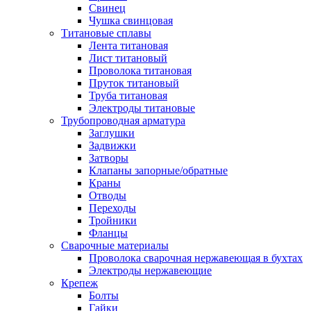
Свинец
Чушка свинцовая
Титановые сплавы
Лента титановая
Лист титановый
Проволока титановая
Пруток титановый
Труба титановая
Электроды титановые
Трубопроводная арматура
Заглушки
Задвижки
Затворы
Клапаны запорные/обратные
Краны
Отводы
Переходы
Тройники
Фланцы
Сварочные материалы
Проволока сварочная нержавеющая в бухтах
Электроды нержавеющие
Крепеж
Болты
Гайки