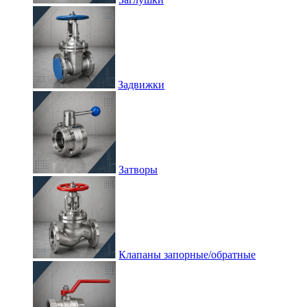
Задвижки
Затворы
Клапаны запорные/обратные