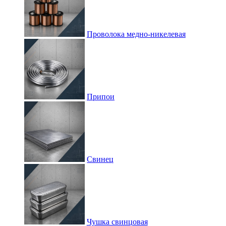
Проволока медно-никелевая
Припои
Свинец
Чушка свинцовая