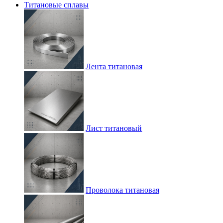
Титановые сплавы
Лента титановая
Лист титановый
Проволока титановая