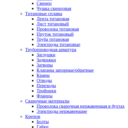
Свинец
Чушка свинцовая
Титановые сплавы
Лента титановая
Лист титановый
Проволока титановая
Пруток титановый
Труба титановая
Электроды титановые
Трубопроводная арматура
Заглушки
Задвижки
Затворы
Клапаны запорные/обратные
Краны
Отводы
Переходы
Тройники
Фланцы
Сварочные материалы
Проволока сварочная нержавеющая в бухтах
Электроды нержавеющие
Крепеж
Болты
Гайки