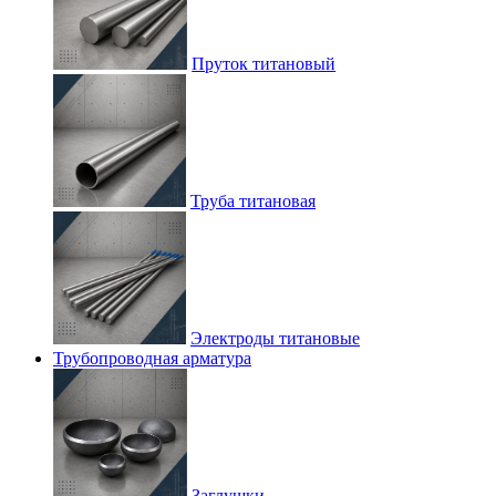
Пруток титановый
Труба титановая
Электроды титановые
Трубопроводная арматура
Заглушки