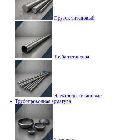
Пруток титановый
Труба титановая
Электроды титановые
Трубопроводная арматура
Заглушки