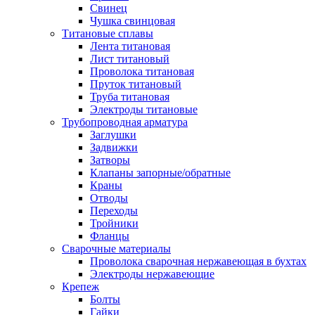
Свинец
Чушка свинцовая
Титановые сплавы
Лента титановая
Лист титановый
Проволока титановая
Пруток титановый
Труба титановая
Электроды титановые
Трубопроводная арматура
Заглушки
Задвижки
Затворы
Клапаны запорные/обратные
Краны
Отводы
Переходы
Тройники
Фланцы
Сварочные материалы
Проволока сварочная нержавеющая в бухтах
Электроды нержавеющие
Крепеж
Болты
Гайки