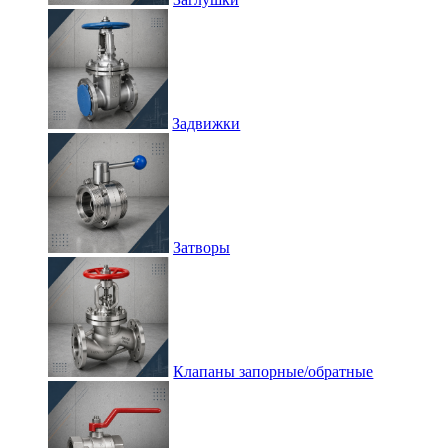
Задвижки
Затворы
Клапаны запорные/обратные