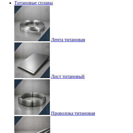
Титановые сплавы
Лента титановая
Лист титановый
Проволока титановая