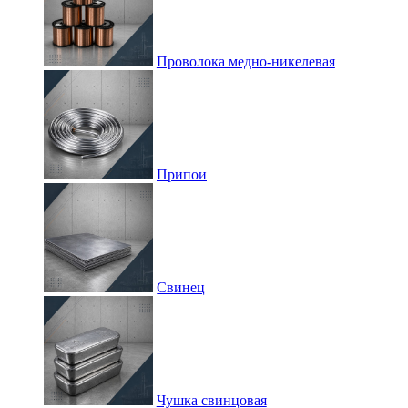
Проволока медно-никелевая
Припои
Свинец
Чушка свинцовая