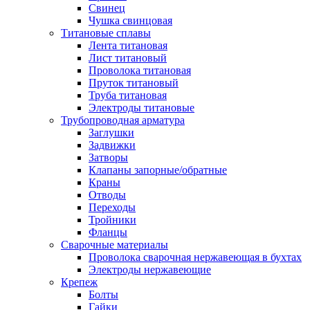
Свинец
Чушка свинцовая
Титановые сплавы
Лента титановая
Лист титановый
Проволока титановая
Пруток титановый
Труба титановая
Электроды титановые
Трубопроводная арматура
Заглушки
Задвижки
Затворы
Клапаны запорные/обратные
Краны
Отводы
Переходы
Тройники
Фланцы
Сварочные материалы
Проволока сварочная нержавеющая в бухтах
Электроды нержавеющие
Крепеж
Болты
Гайки