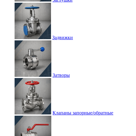
Задвижки
Затворы
Клапаны запорные/обратные