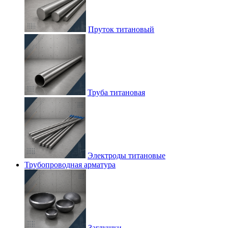
Пруток титановый
Труба титановая
Электроды титановые
Трубопроводная арматура
Заглушки