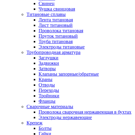
Свинец
Чушка свинцовая
Титановые сплавы
Лента титановая
Лист титановый
Проволока титановая
Пруток титановый
Труба титановая
Электроды титановые
Трубопроводная арматура
Заглушки
Задвижки
Затворы
Клапаны запорные/обратные
Краны
Отводы
Переходы
Тройники
Фланцы
Сварочные материалы
Проволока сварочная нержавеющая в бухтах
Электроды нержавеющие
Крепеж
Болты
Гайки