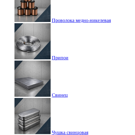
Проволока медно-никелевая
Припои
Свинец
Чушка свинцовая