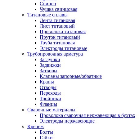
Свинец
Чушка свинцовая
Титановые сплавы
Лента титановая
Лист титановый
Проволока титановая
Пруток титановый
Труба титановая
Электроды титановые
Трубопроводная арматура
Заглушки
Задвижки
Затворы
Клапаны запорные/обратные
Краны
Отводы
Переходы
Тройники
Фланцы
Сварочные материалы
Проволока сварочная нержавеющая в бухтах
Электроды нержавеющие
Крепеж
Болты
Гайки