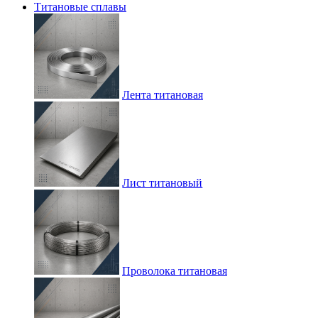
Титановые сплавы
Лента титановая
Лист титановый
Проволока титановая