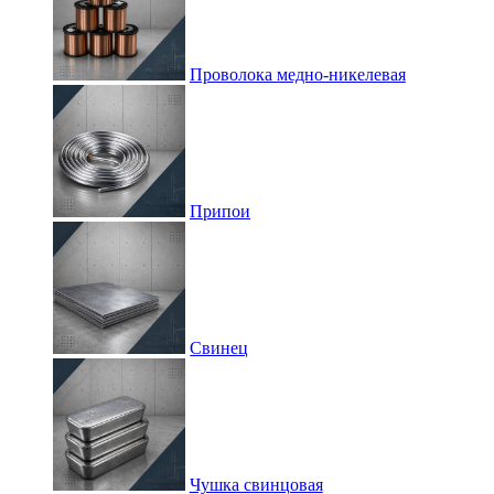
Проволока медно-никелевая
Припои
Свинец
Чушка свинцовая