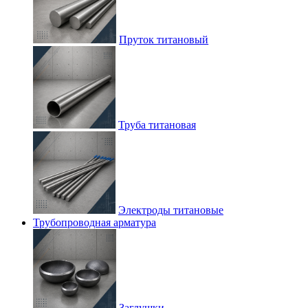
Пруток титановый
Труба титановая
Электроды титановые
Трубопроводная арматура
Заглушки