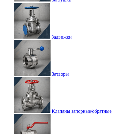
Задвижки
Затворы
Клапаны запорные/обратные