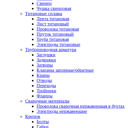
Свинец
Чушка свинцовая
Титановые сплавы
Лента титановая
Лист титановый
Проволока титановая
Пруток титановый
Труба титановая
Электроды титановые
Трубопроводная арматура
Заглушки
Задвижки
Затворы
Клапаны запорные/обратные
Краны
Отводы
Переходы
Тройники
Фланцы
Сварочные материалы
Проволока сварочная нержавеющая в бухтах
Электроды нержавеющие
Крепеж
Болты
Гайки